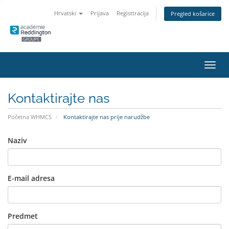
Hrvatski
Prijava
Registtracija
Pregled košarice
Preba
navig
Kontaktirajte nas
Početna WHMCS
Kontaktirajte nas prije narudžbe
Naziv
E-mail adresa
Predmet