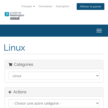
Français
Connexion
Inscription
Afficher le panier
Bascu
la
navig
Linux
Catégories
Actions