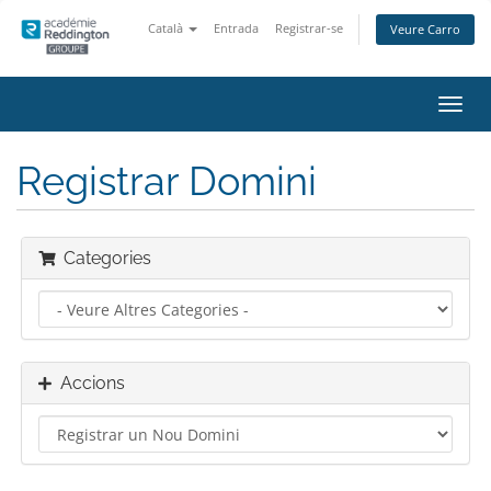
Català
Entrada
Registrar-se
Veure Carro
Canv
la
nave
Registrar Domini
Categories
Accions