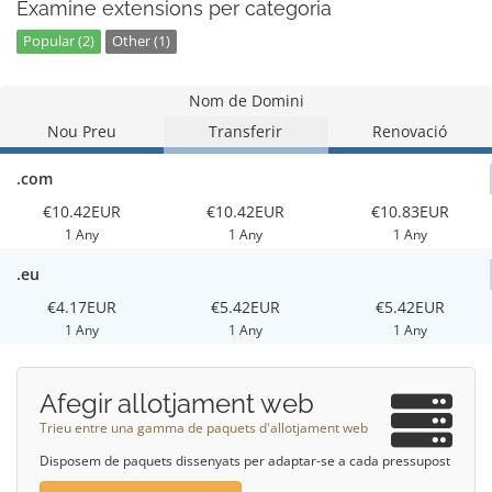
Examine extensions per categoria
Popular (2)
Other (1)
Nom de Domini
Nou Preu
Transferir
Renovació
.com
€10.42EUR
€10.42EUR
€10.83EUR
1 Any
1 Any
1 Any
.eu
€4.17EUR
€5.42EUR
€5.42EUR
1 Any
1 Any
1 Any
Afegir allotjament web
Trieu entre una gamma de paquets d'allotjament web
Disposem de paquets dissenyats per adaptar-se a cada pressupost