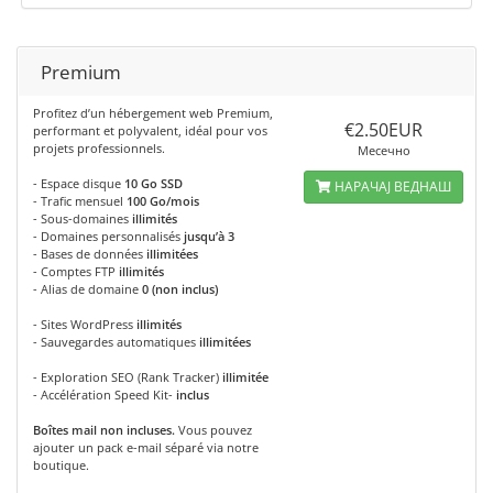
Premium
Profitez d’un hébergement web Premium,
€2.50EUR
performant et polyvalent, idéal pour vos
projets professionnels.
Месечно
- Espace disque
10 Go SSD
НАРАЧАЈ ВЕДНАШ
- Trafic mensuel
100 Go/mois
- Sous-domaines
illimités
- Domaines personnalisés
jusqu’à 3
- Bases de données
illimitées
- Comptes FTP
illimités
- Alias de domaine
0 (non inclus)
- Sites WordPress
illimités
- Sauvegardes automatiques
illimitées
- Exploration SEO (Rank Tracker)
illimitée
- Accélération Speed Kit-
inclus
Boîtes mail non incluses.
Vous pouvez
ajouter un pack e-mail séparé via notre
boutique.