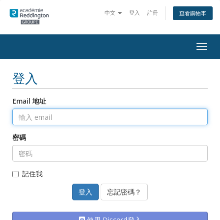
中文
登入
註冊
查看購物車
切
換
導
登入
覽
Email 地址
密碼
記住我
忘記密碼？
使用 Discord登入