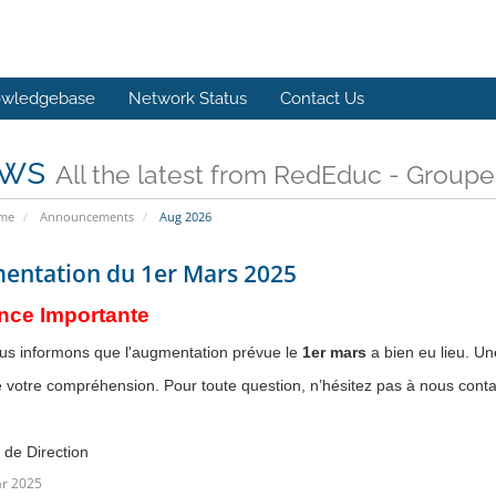
wledgebase
Network Status
Contact Us
ws
All the latest from RedEduc - Group
ome
Announcements
Aug 2026
entation du 1er Mars 2025
ce Importante
us informons que l'augmentation prévue le
1er mars
a bien eu lieu. U
 votre compréhension. Pour toute question, n’hésitez pas à nous conta
 de Direction
r 2025