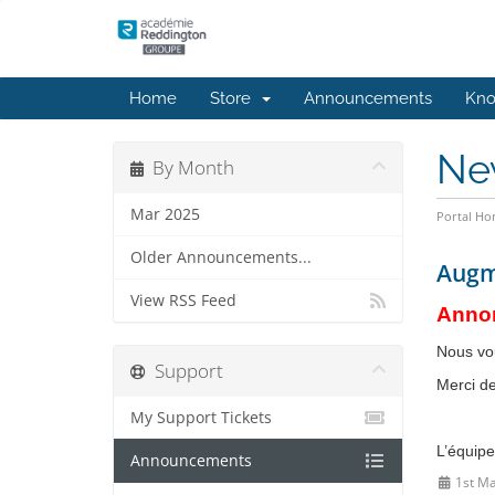
Home
Store
Announcements
Kno
Ne
By Month
Mar 2025
Portal H
Older Announcements...
Augm
View RSS Feed
Annon
Nous vo
Support
Merci de
My Support Tickets
L’équipe
Announcements
1st Ma