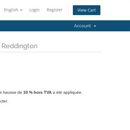
English
Login
Register
View Cart
Account
e Reddington
ne hausse de
10 % hors TVA
a été appliquée.
cter.